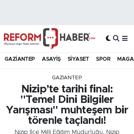
Nöbetçi Eczaneler
Hava Durumu
Trafik Durumu
GAZİANTEP
ASAYİŞ
SİYASET
SPOR
MAGA
Süper Lig Puan Durumu ve Fikstür
GAZIANTEP
Tüm Manşetler
Nizip’te tarihi final:
"Temel Dini Bilgiler
Son Dakika Haberleri
Yarışması" muhteşem bir
Haber Arşivi
törenle taçlandı!
Nizip İlçe Milli Eğitim Müdürlüğü, Nizip