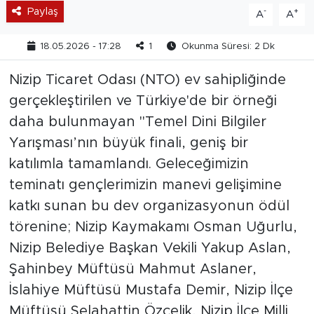
Paylaş
-
+
A
A
18.05.2026 - 17:28
1
Okunma Süresi: 2 Dk
Nizip Ticaret Odası (NTO) ev sahipliğinde
gerçekleştirilen ve Türkiye'de bir örneği
daha bulunmayan "Temel Dini Bilgiler
Yarışması’nın büyük finali, geniş bir
katılımla tamamlandı. Geleceğimizin
teminatı gençlerimizin manevi gelişimine
katkı sunan bu dev organizasyonun ödül
törenine; Nizip Kaymakamı Osman Uğurlu,
Nizip Belediye Başkan Vekili Yakup Aslan,
Şahinbey Müftüsü Mahmut Aslaner,
İslahiye Müftüsü Mustafa Demir, Nizip İlçe
Müftüsü Selahattin Özçelik, Nizip İlçe Milli