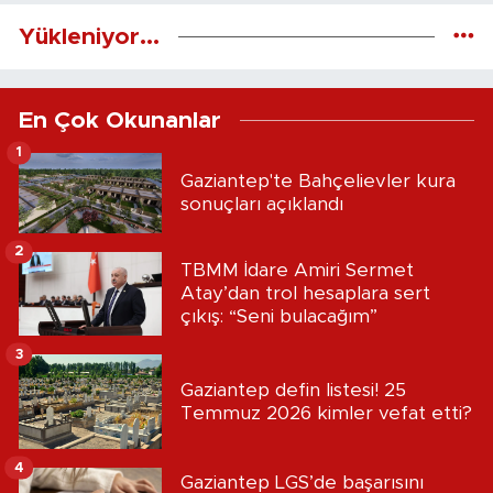
Yükleniyor...
En Çok Okunanlar
1
Gaziantep'te Bahçelievler kura
sonuçları açıklandı
2
TBMM İdare Amiri Sermet
Atay’dan trol hesaplara sert
çıkış: “Seni bulacağım”
3
Gaziantep defin listesi! 25
Temmuz 2026 kimler vefat etti?
4
Gaziantep LGS’de başarısını