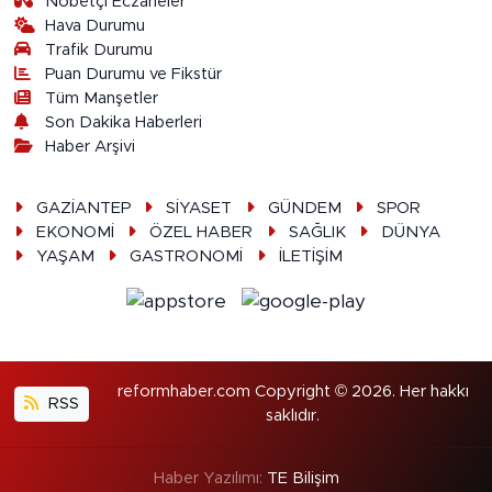
Nöbetçi Eczaneler
Hava Durumu
Trafik Durumu
Puan Durumu ve Fikstür
Tüm Manşetler
Son Dakika Haberleri
Haber Arşivi
GAZİANTEP
SİYASET
GÜNDEM
SPOR
EKONOMİ
ÖZEL HABER
SAĞLIK
DÜNYA
YAŞAM
GASTRONOMİ
İLETİŞİM
reformhaber.com Copyright © 2026. Her hakkı
RSS
saklıdır.
Haber Yazılımı:
TE Bilişim