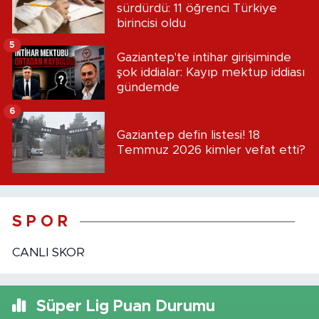
sürdürdü: 11 öğrenci Türkiye
birincisi oldu
5
Gaziantep'te intihar girişiminde
şok iddialar: Kayıp mektup iddiası
gündemde
6
Gaziantep defin listesi! 18
Temmuz 2026 kimler vefat etti?
S P O R
CANLI SKOR
Süper Lig Puan Durumu