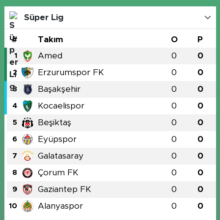
Süper Lig
#
Takım
O
P
Amed
0
0
1
Erzurumspor FK
0
0
2
Başakşehir
0
0
3
Kocaelispor
0
0
4
Beşiktaş
0
0
5
Eyüpspor
0
0
6
Galatasaray
0
0
7
Çorum FK
0
0
8
Gaziantep FK
0
0
9
Alanyaspor
0
0
10