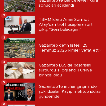
Gaziantep'te Bahçelievler kura
sonuçları açıklandı
2
TBMM İdare Amiri Sermet
Atay’dan trol hesaplara sert
çıkış: “Seni bulacağım”
3
Gaziantep defin listesi! 25
Temmuz 2026 kimler vefat etti?
4
Gaziantep LGS’de başarısını
sürdürdü: 11 öğrenci Türkiye
birincisi oldu
5
Gaziantep'te intihar girişiminde
şok iddialar: Kayıp mektup iddiası
gündemde
6