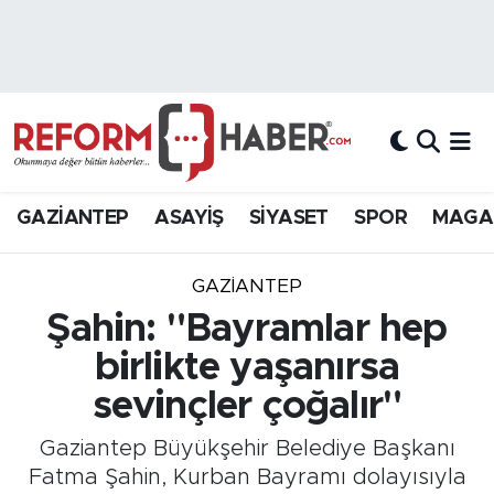
Nöbetçi Eczaneler
Hava Durumu
Trafik Durumu
GAZİANTEP
ASAYİŞ
SİYASET
SPOR
MAGA
Süper Lig Puan Durumu ve Fikstür
GAZIANTEP
Tüm Manşetler
Şahin: "Bayramlar hep
birlikte yaşanırsa
Son Dakika Haberleri
sevinçler çoğalır"
Haber Arşivi
Gaziantep Büyükşehir Belediye Başkanı
Fatma Şahin, Kurban Bayramı dolayısıyla