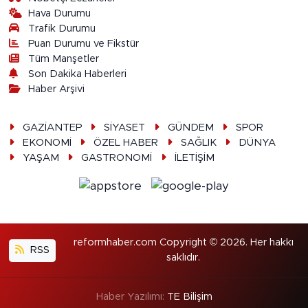
Hava Durumu
Trafik Durumu
Puan Durumu ve Fikstür
Tüm Manşetler
Son Dakika Haberleri
Haber Arşivi
GAZİANTEP
SİYASET
GÜNDEM
SPOR
EKONOMİ
ÖZEL HABER
SAĞLIK
DÜNYA
YAŞAM
GASTRONOMİ
İLETİŞİM
reformhaber.com Copyright © 2026. Her hakkı
RSS
saklıdır.
Haber Yazılımı:
TE Bilişim