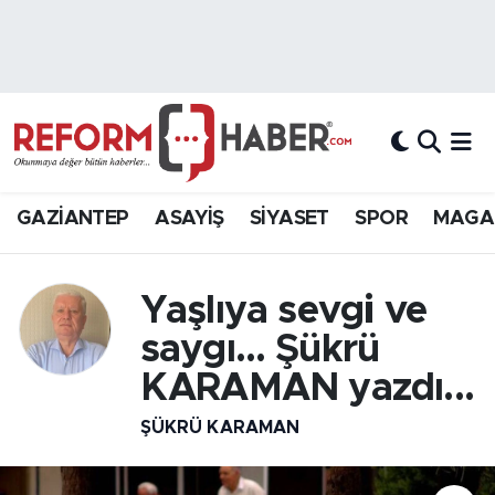
Nöbetçi Eczaneler
Hava Durumu
Trafik Durumu
GAZİANTEP
ASAYİŞ
SİYASET
SPOR
MAGA
Süper Lig Puan Durumu ve Fikstür
Yaşlıya sevgi ve
Tüm Manşetler
saygı… Şükrü
Son Dakika Haberleri
KARAMAN yazdı...
Haber Arşivi
ŞÜKRÜ KARAMAN