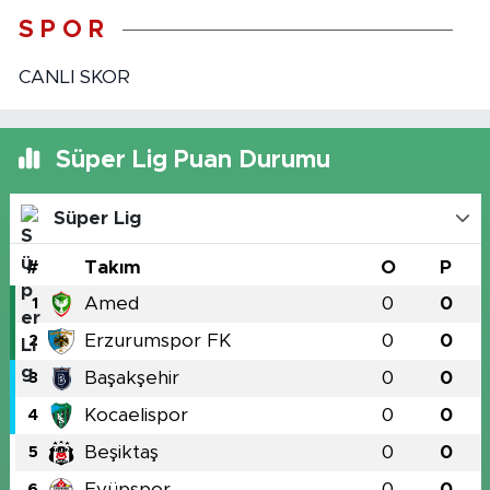
S P O R
CANLI SKOR
Süper Lig Puan Durumu
Süper Lig
#
Takım
O
P
Amed
0
0
1
Erzurumspor FK
0
0
2
Başakşehir
0
0
3
Kocaelispor
0
0
4
Beşiktaş
0
0
5
Eyüpspor
0
0
6