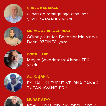
ŞÜKRÜ KARAMAN
O partide “delege ağalığına” son…
Şükrü KARAMAN yazdı...
MERVE DERIN ÖZPİNECİ
Gülmeyi Unutan Bedenler İçin Merve
Derin ÖZPİNECİ yazdı...
AHMET TEK
Meyve Şekerlemesi Ahmet TEK
yazdı...
ALİ K. ŞAHİN
EY HALUK LEVENT VE ONA ÇANAK
TUTAN AVANELER!!!
MURAT ATAY
KRAL, ‘’KRAL ÇIPLAK’’ DEDİ… ARTIK