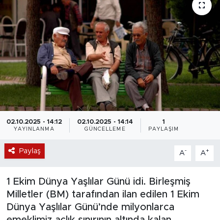
02.10.2025 - 14:12
02.10.2025 - 14:14
1
YAYINLANMA
GÜNCELLEME
PAYLAŞIM
Paylaş
-
+
A
A
1 Ekim Dünya Yaşlılar Günü idi. Birleşmiş
Milletler (BM) tarafından ilan edilen 1 Ekim
Dünya Yaşlılar Günü’nde milyonlarca
emeklimiz açlık sınırının altında kalan