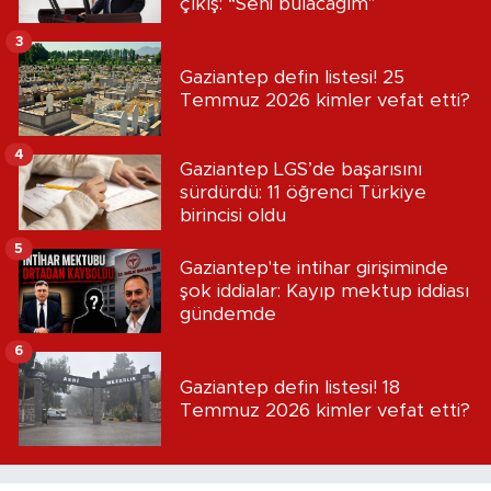
çıkış: “Seni bulacağım”
3
Gaziantep defin listesi! 25
Temmuz 2026 kimler vefat etti?
4
Gaziantep LGS’de başarısını
sürdürdü: 11 öğrenci Türkiye
birincisi oldu
5
Gaziantep'te intihar girişiminde
şok iddialar: Kayıp mektup iddiası
gündemde
6
Gaziantep defin listesi! 18
Temmuz 2026 kimler vefat etti?