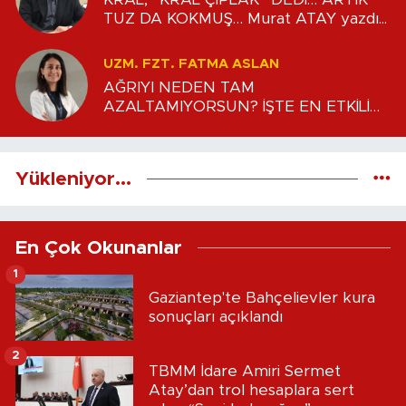
TUZ DA KOKMUŞ… Murat ATAY yazdı...
UZM. FZT. FATMA ASLAN
AĞRIYI NEDEN TAM
AZALTAMIYORSUN? İŞTE EN ETKİLİ
İLK ADIMLAR Uzm. Fzt. Fatma ASLAN
yazdı...
Yükleniyor...
En Çok Okunanlar
1
Gaziantep'te Bahçelievler kura
sonuçları açıklandı
2
TBMM İdare Amiri Sermet
Atay’dan trol hesaplara sert