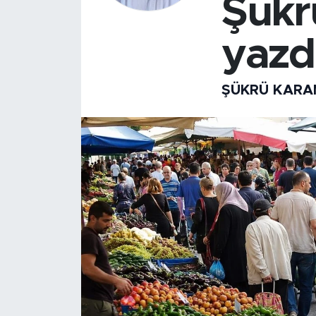
Şük
yazdı
ŞÜKRÜ KAR