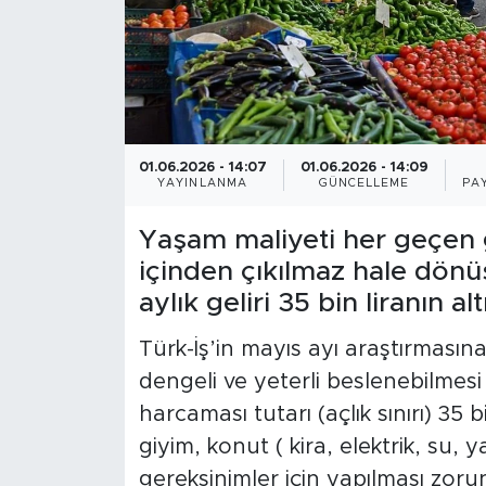
01.06.2026 - 14:07
01.06.2026 - 14:09
YAYINLANMA
GÜNCELLEME
PA
Yaşam maliyeti her geçen gü
içinden çıkılmaz hale dönüşt
aylık geliri 35 bin liranın al
Türk-İş’in mayıs ayı araştırmasına g
dengeli ve yeterli beslenebilmesi
harcaması tutarı (açlık sınırı) 35 
giyim, konut ( kira, elektrik, su, y
gereksinimler için yapılması zoru