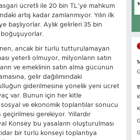
1
asgari ücretli ile 20 bin TL’ye mahkum
ındaki artış kadar zamlanmıyor. Yılın ilk
başlıyorlar. Aylık gelirleri 35 bin
a boğuşuyorlar.
enen, ancak bir türlü tutturulamayan
sı yeterli olmuyor, milyonların satın
1
ların ve emeklinin satın alma gücünün
G
masına, gelir dağılımındaki
ulluğun giderilmesine yönelik yeni ücret
1
yaç var. Bunun için her kitle
K
bir sosyal ve ekonomik toplantılar sonucu
K
eçirilmesi gerekiyor. Yıllardır
G
l Konsey bu yasaların oluşturulması
dar bir türlü konseyi toplantıya
G