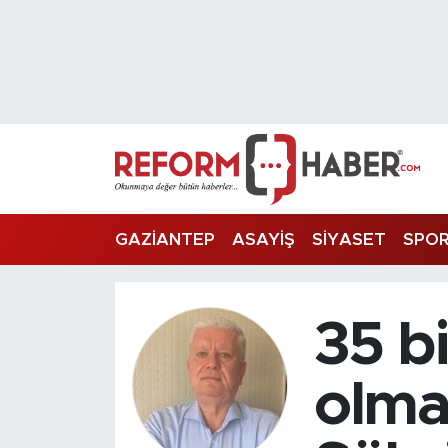
Nöbetçi Eczaneler
Hava Durumu
Trafik Durumu
Süper Lig Puan Durumu ve Fikstür
GAZİANTEP
ASAYİŞ
SİYASET
SPO
Tüm Manşetler
35 bi
Son Dakika Haberleri
Haber Arşivi
olma