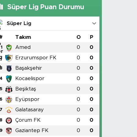
Süper Lig Puan Durumu
Süper Lig
#
Takım
O
P
Amed
0
0
1
Erzurumspor FK
0
0
2
Başakşehir
0
0
3
Kocaelispor
0
0
4
Beşiktaş
0
0
5
Eyüpspor
0
0
6
Galatasaray
0
0
7
Çorum FK
0
0
8
Gaziantep FK
0
0
9