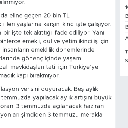
ilinmiyor.
1
mda eline geçen 20 bin TL
B
eri yaşlarına karşın ikinci işte çalışıyor.
B
bir işte tek akıttığı ifade ediliyor. Yanı
A
lerce emekli, dul ve yetim ikinci iş için
 bu insanların emeklilik dönemlerinde
1
aharlarında gönenç içinde yaşam
S
ı mevkidaşları tatil için Türkiye’ye
almadık kapı bırakmıyor.
flasyon verisini duyuracak. Beş aylık
e temmuzda yapılacak aylık artışını büyük
 oranı 3 temmuzda açılanacak haziran
Milyonları şimdiden 3 temmuzu merakla