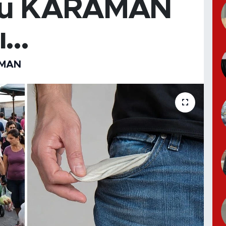
rü KARAMAN
...
AMAN