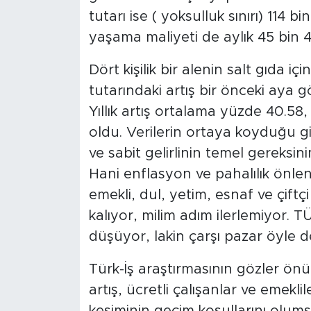
tutarı ise ( yoksulluk sınırı) 114 b
yaşama maliyeti de aylık 45 bin 48
Dört kişilik bir alenin salt gıda 
tutarındaki artış bir önceki aya 
Yıllık artış ortalama yüzde 40.58,
oldu. Verilerin ortaya koyduğu g
ve sabit gelirlinin temel gereksini
Hani enflasyon ve pahalılık önle
emekli, dul, yetim, esnaf ve çiftç
kalıyor, milim adım ilerlemiyor. T
düşüyor, lakin çarşı pazar öyle d
Türk-İş araştırmasının gözler önü
artış, ücretli çalışanlar ve emek
kesiminin geçim koşullarını olum