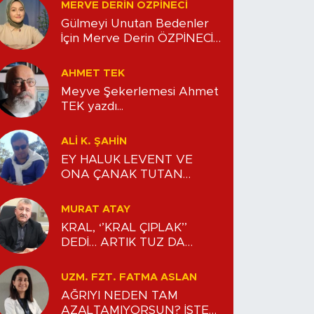
MERVE DERIN ÖZPİNECİ
Gülmeyi Unutan Bedenler
İçin Merve Derin ÖZPİNECİ
yazdı...
AHMET TEK
Meyve Şekerlemesi Ahmet
TEK yazdı...
ALİ K. ŞAHİN
EY HALUK LEVENT VE
ONA ÇANAK TUTAN
AVANELER!!!
MURAT ATAY
KRAL, ‘’KRAL ÇIPLAK’’
DEDİ… ARTIK TUZ DA
KOKMUŞ… Murat ATAY
yazdı...
UZM. FZT. FATMA ASLAN
AĞRIYI NEDEN TAM
AZALTAMIYORSUN? İŞTE