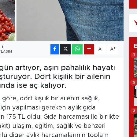
Y
1
-
+
A
A
YLAŞIM
1
n artıyor, aşırı pahalılık hayatı
ürüyor. Dört kişilik bir ailenin
2
tında ise aç kalıyor.
öre, dört kişilik bir ailenin sağlık,
 için yapılması gereken aylık gıda
3
bin 175 TL oldu. Gıda harcaması ile birlikte
akıt) ulaşım, eğitim, sağlık ve benzeri
nlu diğer aylık harcamalarının toplam