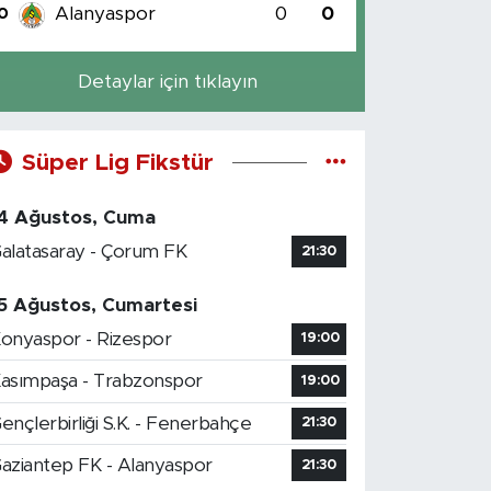
Alanyaspor
0
0
0
Detaylar için tıklayın
Süper Lig Fikstür
4 Ağustos, Cuma
alatasaray - Çorum FK
21:30
5 Ağustos, Cumartesi
onyaspor - Rizespor
19:00
asımpaşa - Trabzonspor
19:00
ençlerbirliği S.K. - Fenerbahçe
21:30
aziantep FK - Alanyaspor
21:30