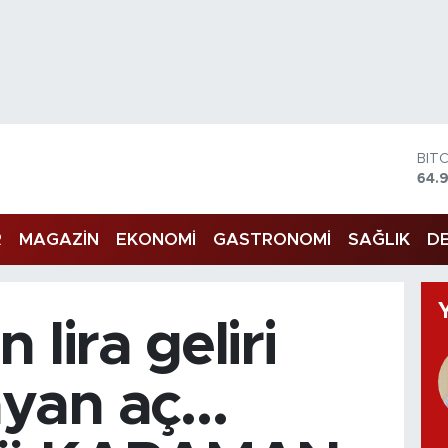
DO
47,
EU
55,
R
MAGAZİN
EKONOMİ
GASTRONOMİ
SAĞLIK
DE
STE
64,4
GRA
666
BİS
n lira geliri
13.
BIT
64.
yan aç…