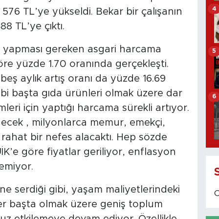
4
in 576 TL’ye yükseldi. Bekar bir çalışanın
8 TL’ye çıktı.
için yapması gereken asgari harcama
5
göre yüzde 1.70 oranında gerçekleşti.
 beş aylık artış oranı da yüzde 16.69
ibi başta gıda ürünleri olmak üzere dar
6
mleri için yaptığı harcama sürekli artıyor.
necek , milyonlarca memur, emekçi,
i rahat bir nefes alacaktı. Hep sözde
ÜİK’e göre fiyatlar geriliyor, enflasyon
emiyor.
ne serdiği gibi, yaşam maliyetlerindeki
liler başta olmak üzere geniş toplum
suz etkilemeye devam ediyor. Özellikle