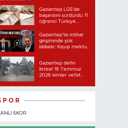
etti?
Gaziantep LGS’de
başarısını sürdürdü: 11
öğrenci Türkiye
birincisi oldu
Gaziantep'te intihar
girişiminde şok
iddialar: Kayıp mektup
iddiası gündemde
Gaziantep defin
listesi! 18 Temmuz
2026 kimler vefat
etti?
S P O R
CANLI SKOR