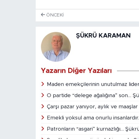
ÖNCEKI
ŞÜKRÜ KARAMAN
Yazarın Diğer Yazıları
Maden emekçilerinin unutulmaz lide
O partide “delege ağalığına” son… 
Çarşı pazar yanıyor, aylık ve maaşl
Emekli yoksul ama onurlu insanlard
Patronların “asgari” kurnazlığı… Şü