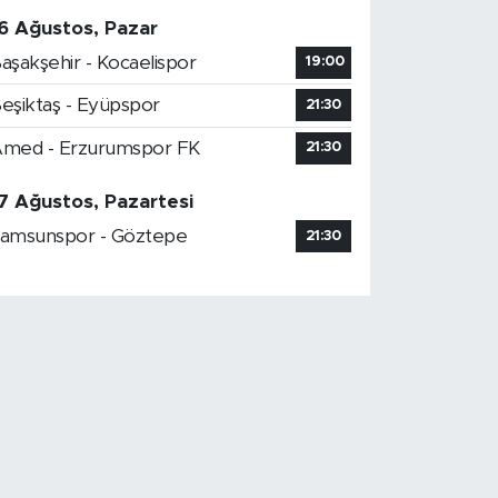
6 Ağustos, Pazar
aşakşehir - Kocaelispor
19:00
eşiktaş - Eyüpspor
21:30
med - Erzurumspor FK
21:30
7 Ağustos, Pazartesi
amsunspor - Göztepe
21:30