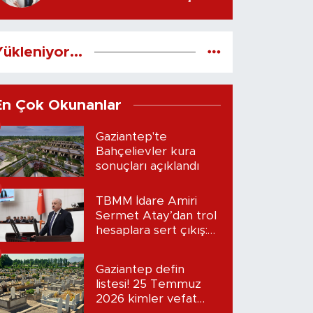
EN ETKİLİ İLK ADIMLAR
Uzm. Fzt. Fatma ASLAN
yazdı...
ükleniyor...
En Çok Okunanlar
Gaziantep'te
Bahçelievler kura
sonuçları açıklandı
TBMM İdare Amiri
Sermet Atay’dan trol
hesaplara sert çıkış:
“Seni bulacağım”
Gaziantep defin
listesi! 25 Temmuz
2026 kimler vefat