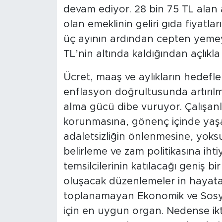
devam ediyor. 28 bin 75 TL alan 
olan emeklinin geliri gıda fiyatlar
üç ayının ardından cepten yemeye 
TL’nin altında kaldığından açlıkl
Ücret, maaş ve aylıkların hedefl
enflasyon doğrultusunda artırılma
alma gücü dibe vuruyor. Çalışan
korunmasına, gönenç içinde yaşa
adaletsizliğin önlenmesine, yoks
belirleme ve zam politikasına ihti
temsilcilerinin katılacağı geniş 
oluşacak düzenlemeler in hayata g
toplanamayan Ekonomik ve Sosya
için en uygun organ. Nedense ikti