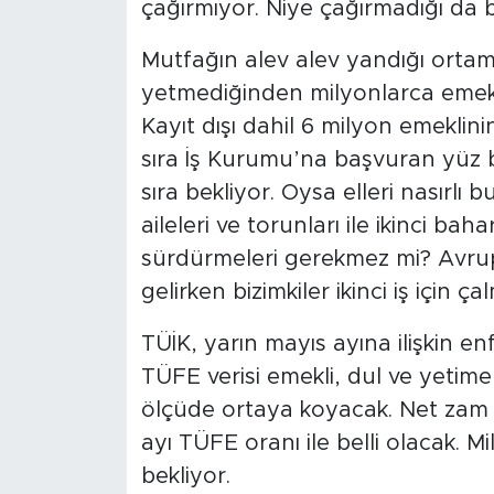
çağırmıyor. Niye çağırmadığı da b
Mutfağın alev alev yandığı orta
yetmediğinden milyonlarca emekli il
Kayıt dışı dahil 6 milyon emeklinin 
sıra İş Kurumu’na başvuran yüz bin
sıra bekliyor. Oysa elleri nasırlı
aileleri ve torunları ile ikinci b
sürdürmeleri gerekmez mi? Avrupal
gelirken bizimkiler ikinci iş için ç
TÜİK, yarın mayıs ayına ilişkin en
TÜFE verisi emekli, dul ve yetim
ölçüde ortaya koyacak. Net zam
ayı TÜFE oranı ile belli olacak. 
bekliyor.