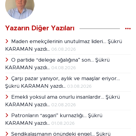
Yazarın Diğer Yazıları
Maden emekçilerinin unutulmaz lideri… Şükrü
KARAMAN yazdı...
06.08.2026
O partide “delege ağalığına” son… Şükrü
KARAMAN yazdı...
04.08.2026
Çarşı pazar yanıyor, aylık ve maaşlar eriyor…
Şükrü KARAMAN yazdı...
03.08.2026
Emekli yoksul ama onurlu insanlardır… Şükrü
KARAMAN yazdı...
02.08.2026
Patronların “asgari” kurnazlığı… Şükrü
KARAMAN yazdı...
01.08.2026
Sendikalaşmanın önündeki engel… Şükrü