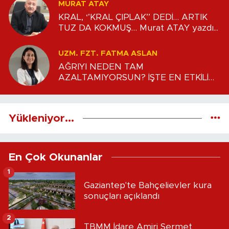
MURAT ATAY
KRAL, ‘’KRAL ÇIPLAK’’ DEDİ… ARTIK
TUZ DA KOKMUŞ… Murat ATAY yazdı...
UZM. FZT. FATMA ASLAN
AĞRIYI NEDEN TAM
AZALTAMIYORSUN? İŞTE EN ETKİLİ
İLK ADIMLAR Uzm. Fzt. Fatma ASLAN
yazdı...
Yükleniyor...
En Çok Okunanlar
1
Gaziantep'te Bahçelievler kura
sonuçları açıklandı
2
TBMM İdare Amiri Sermet