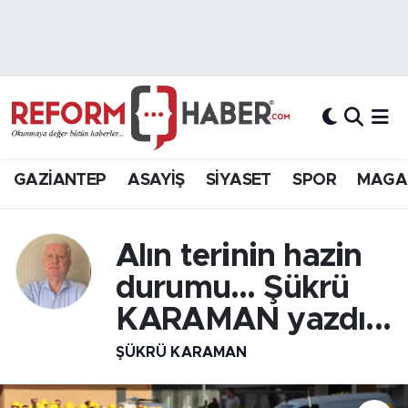
Nöbetçi Eczaneler
Hava Durumu
Trafik Durumu
GAZİANTEP
ASAYİŞ
SİYASET
SPOR
MAGA
Süper Lig Puan Durumu ve Fikstür
Alın terinin hazin
Tüm Manşetler
durumu… Şükrü
Son Dakika Haberleri
KARAMAN yazdı...
Haber Arşivi
ŞÜKRÜ KARAMAN