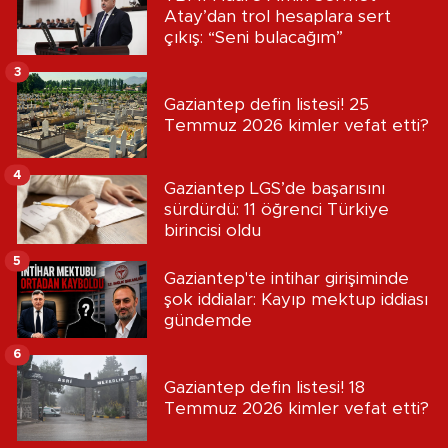
Atay’dan trol hesaplara sert
çıkış: “Seni bulacağım”
3
Gaziantep defin listesi! 25
Temmuz 2026 kimler vefat etti?
4
Gaziantep LGS’de başarısını
sürdürdü: 11 öğrenci Türkiye
birincisi oldu
5
Gaziantep'te intihar girişiminde
şok iddialar: Kayıp mektup iddiası
gündemde
6
Gaziantep defin listesi! 18
Temmuz 2026 kimler vefat etti?