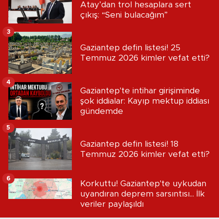
Atay’dan trol hesaplara sert
çıkış: “Seni bulacağım”
3
Gaziantep defin listesi! 25
Temmuz 2026 kimler vefat etti?
4
Gaziantep'te intihar girişiminde
şok iddialar: Kayıp mektup iddiası
gündemde
5
Gaziantep defin listesi! 18
Temmuz 2026 kimler vefat etti?
6
Korkuttu! Gaziantep'te uykudan
uyandıran deprem sarsıntısı... İlk
veriler paylaşıldı