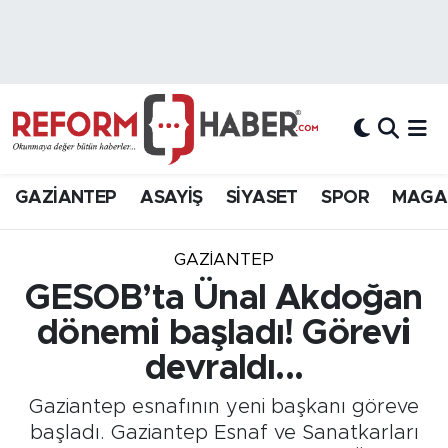
Nöbetçi Eczaneler
Hava Durumu
Trafik Durumu
GAZİANTEP
ASAYİŞ
SİYASET
SPOR
MAGA
Süper Lig Puan Durumu ve Fikstür
GAZIANTEP
Tüm Manşetler
GESOB’ta Ünal Akdoğan
dönemi başladı! Görevi
Son Dakika Haberleri
devraldı...
Haber Arşivi
Gaziantep esnafının yeni başkanı göreve
başladı. Gaziantep Esnaf ve Sanatkarları