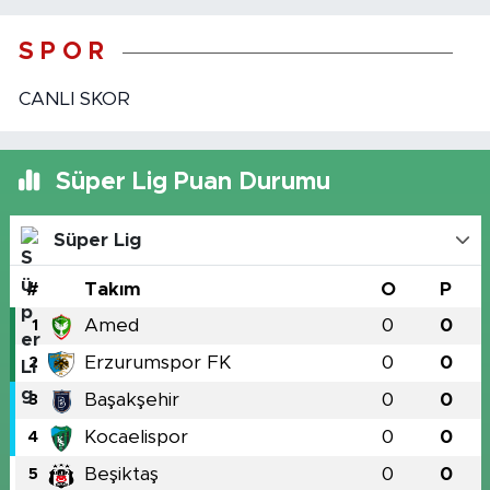
S P O R
CANLI SKOR
Süper Lig Puan Durumu
Süper Lig
#
Takım
O
P
Amed
0
0
1
Erzurumspor FK
0
0
2
Başakşehir
0
0
3
Kocaelispor
0
0
4
Beşiktaş
0
0
5