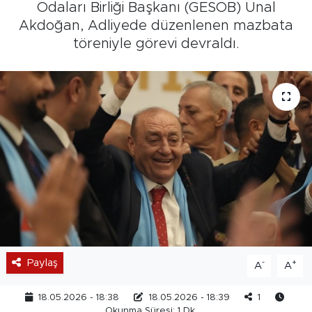
Odaları Birliği Başkanı (GESOB) Ünal
Akdoğan, Adliyede düzenlenen mazbata
töreniyle görevi devraldı.
Paylaş
-
+
A
A
18.05.2026 - 18:38
18.05.2026 - 18:39
1
Okunma Süresi: 1 Dk