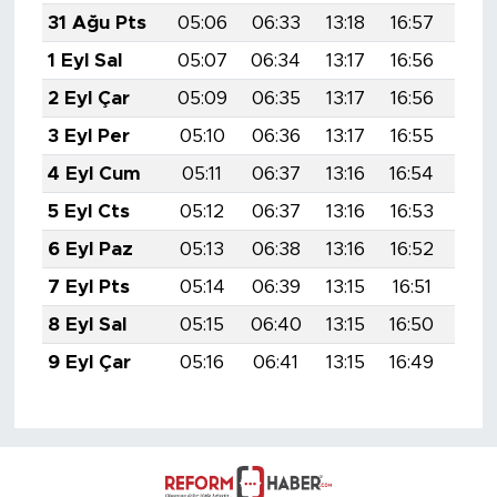
31 Ağu Pts
05:06
06:33
13:18
16:57
19:
1 Eyl Sal
05:07
06:34
13:17
16:56
19:
2 Eyl Çar
05:09
06:35
13:17
16:56
19:
3 Eyl Per
05:10
06:36
13:17
16:55
19:
4 Eyl Cum
05:11
06:37
13:16
16:54
19:
5 Eyl Cts
05:12
06:37
13:16
16:53
19:
6 Eyl Paz
05:13
06:38
13:16
16:52
19:
7 Eyl Pts
05:14
06:39
13:15
16:51
19:
8 Eyl Sal
05:15
06:40
13:15
16:50
19:
9 Eyl Çar
05:16
06:41
13:15
16:49
19: