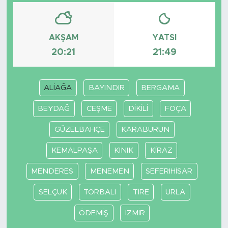
AKŞAM
YATSI
20:21
21:49
ALİAĞA
BAYINDIR
BERGAMA
BEYDAĞ
CEŞME
DİKİLİ
FOÇA
GÜZELBAHÇE
KARABURUN
KEMALPAŞA
KINIK
KİRAZ
MENDERES
MENEMEN
SEFERIHİSAR
SELÇUK
TORBALI
TİRE
URLA
ÖDEMİŞ
İZMİR