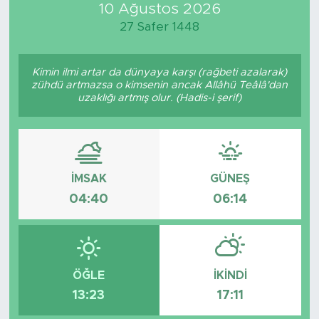
10 Ağustos 2026
27 Safer 1448
Kimin ilmi artar da dünyaya karşı (rağbeti azalarak)
zühdü artmazsa o kimsenin ancak Allâhü Teâlâ'dan
uzaklığı artmış olur. (Hadis-i şerif)
İMSAK
GÜNEŞ
04:40
06:14
ÖĞLE
İKINDI
13:23
17:11