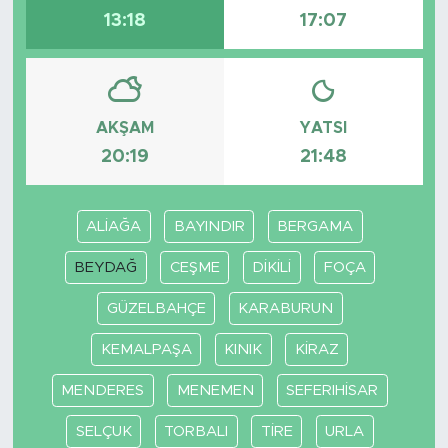
13:18
17:07
AKŞAM
YATSI
20:19
21:48
ALİAĞA
BAYINDIR
BERGAMA
BEYDAĞ
CEŞME
DİKİLİ
FOÇA
GÜZELBAHÇE
KARABURUN
KEMALPAŞA
KINIK
KİRAZ
MENDERES
MENEMEN
SEFERIHİSAR
SELÇUK
TORBALI
TİRE
URLA