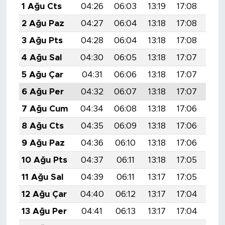
1 Ağu Cts
04:26
06:03
13:19
17:08
20:
2 Ağu Paz
04:27
06:04
13:18
17:08
20:
3 Ağu Pts
04:28
06:04
13:18
17:08
20:
4 Ağu Sal
04:30
06:05
13:18
17:07
20:
5 Ağu Çar
04:31
06:06
13:18
17:07
20:
6 Ağu Per
04:32
06:07
13:18
17:07
20:
7 Ağu Cum
04:34
06:08
13:18
17:06
20:
8 Ağu Cts
04:35
06:09
13:18
17:06
20:
9 Ağu Paz
04:36
06:10
13:18
17:06
20:
10 Ağu Pts
04:37
06:11
13:18
17:05
20:
11 Ağu Sal
04:39
06:11
13:17
17:05
20:
12 Ağu Çar
04:40
06:12
13:17
17:04
20:
13 Ağu Per
04:41
06:13
13:17
17:04
20: