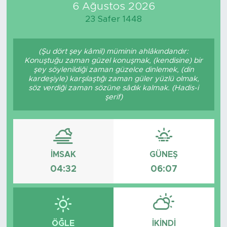
6 Ağustos 2026
23 Safer 1448
(Şu dört şey kâmil) müminin ahlâkındandır:
Konuştuğu zaman güzel konuşmak, (kendisine) bir
şey söylenildiği zaman güzelce dinlemek, (din
kardeşiyle) karşılaştığı zaman güler yüzlü olmak,
söz verdiği zaman sözüne sâdık kalmak. (Hadis-i
şerif)
İMSAK
GÜNEŞ
04:32
06:07
ÖĞLE
İKINDI