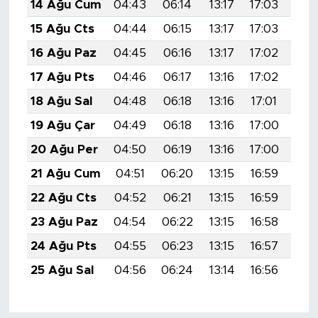
14 Ağu Cum
04:43
06:14
13:17
17:03
20:
15 Ağu Cts
04:44
06:15
13:17
17:03
20:
16 Ağu Paz
04:45
06:16
13:17
17:02
20:
17 Ağu Pts
04:46
06:17
13:16
17:02
20:
18 Ağu Sal
04:48
06:18
13:16
17:01
20:
19 Ağu Çar
04:49
06:18
13:16
17:00
20:
20 Ağu Per
04:50
06:19
13:16
17:00
20:
21 Ağu Cum
04:51
06:20
13:15
16:59
20:
22 Ağu Cts
04:52
06:21
13:15
16:59
19:
23 Ağu Paz
04:54
06:22
13:15
16:58
19:
24 Ağu Pts
04:55
06:23
13:15
16:57
19:
25 Ağu Sal
04:56
06:24
13:14
16:56
19: