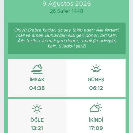
9 Ağustos 2026
26 Safer 1448
Ölüyü (kabre kadar) üç şey takip eder: Âile fertleri,
malı ve ameli. Bunlardan ikisi geri döner, biri kalır:
Âile fertleri ve malı geri döner, ameli (kendisiyle)
kalır. (Hadis-i şerif)
İMSAK
GÜNEŞ
04:38
06:12
ÖĞLE
İKINDI
13:21
17:09