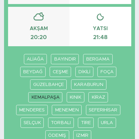
AKŞAM
YATSI
20:20
21:48
ALİAĞA
BAYINDIR
BERGAMA
BEYDAĞ
CEŞME
DİKİLİ
FOÇA
GÜZELBAHÇE
KARABURUN
KEMALPAŞA
KINIK
KİRAZ
MENDERES
MENEMEN
SEFERIHİSAR
SELÇUK
TORBALI
TİRE
URLA
ÖDEMİŞ
İZMİR