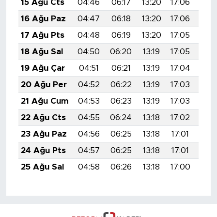
15 Ağu Cts
04:46
06:17
13:20
17:06
20:
16 Ağu Paz
04:47
06:18
13:20
17:06
20:
17 Ağu Pts
04:48
06:19
13:20
17:05
20:
18 Ağu Sal
04:50
06:20
13:19
17:05
20:
19 Ağu Çar
04:51
06:21
13:19
17:04
20:
20 Ağu Per
04:52
06:22
13:19
17:03
20:
21 Ağu Cum
04:53
06:23
13:19
17:03
20:
22 Ağu Cts
04:55
06:24
13:18
17:02
20:
23 Ağu Paz
04:56
06:25
13:18
17:01
20:
24 Ağu Pts
04:57
06:25
13:18
17:01
20:
25 Ağu Sal
04:58
06:26
13:18
17:00
19: