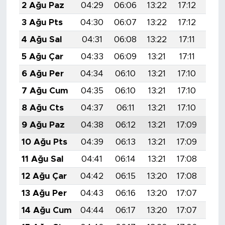
2 Ağu Paz
04:29
06:06
13:22
17:12
20:
3 Ağu Pts
04:30
06:07
13:22
17:12
20:
4 Ağu Sal
04:31
06:08
13:22
17:11
20:
5 Ağu Çar
04:33
06:09
13:21
17:11
20:
6 Ağu Per
04:34
06:10
13:21
17:10
20:
7 Ağu Cum
04:35
06:10
13:21
17:10
20:
8 Ağu Cts
04:37
06:11
13:21
17:10
20:
9 Ağu Paz
04:38
06:12
13:21
17:09
20:
10 Ağu Pts
04:39
06:13
13:21
17:09
20:
11 Ağu Sal
04:41
06:14
13:21
17:08
20:
12 Ağu Çar
04:42
06:15
13:20
17:08
20:
13 Ağu Per
04:43
06:16
13:20
17:07
20:
14 Ağu Cum
04:44
06:17
13:20
17:07
20: