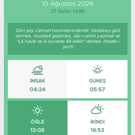
10 Ağustos 2026
27 Safer 1448
Dört şey, Cennet hazinelerindendir: Sadakayı gizli
vermek, musibeti gizlemek, sıla-i rahim yapmak ve
"Lâ havle ve lâ kuvvete illâ billâh" demek. (Hadis-i
şerif)
İMSAK
GÜNEŞ
04:24
05:57
ÖĞLE
İKINDI
13:05
16:53