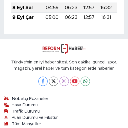
8 Eyl Sal
04:59
06:23
12:57
16:32
19:
9 Eyl Çar
05:00
06:23
12:57
16:31
19:
Türkiye'nin en iyi haber sitesi. Son dakika, güncel, spor,
magazin, yerel haber ve tüm kategorilerde haberler.
Nöbetçi Eczaneler
Hava Durumu
Trafik Durumu
Puan Durumu ve Fikstür
Tüm Manşetler