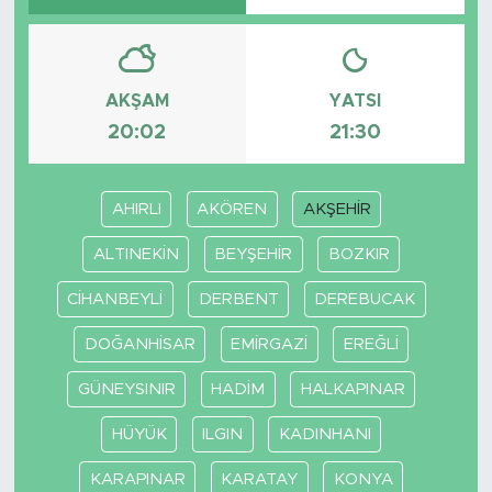
AKŞAM
YATSI
20:02
21:30
AHIRLI
AKÖREN
AKŞEHİR
ALTINEKİN
BEYŞEHİR
BOZKIR
CİHANBEYLİ
DERBENT
DEREBUCAK
DOĞANHİSAR
EMİRGAZİ
EREĞLİ
GÜNEYSINIR
HADİM
HALKAPINAR
HÜYÜK
ILGIN
KADINHANI
KARAPINAR
KARATAY
KONYA