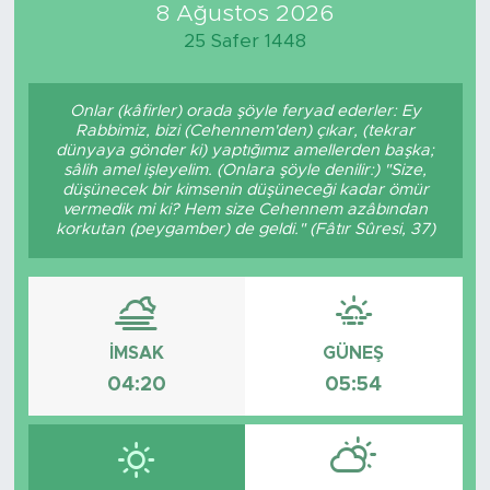
8 Ağustos 2026
25 Safer 1448
Onlar (kâfirler) orada şöyle feryad ederler: Ey
Rabbimiz, bizi (Cehennem'den) çıkar, (tekrar
dünyaya gönder ki) yaptığımız amellerden başka;
sâlih amel işleyelim. (Onlara şöyle denilir:) "Size,
düşünecek bir kimsenin düşüneceği kadar ömür
vermedik mi ki? Hem size Cehennem azâbından
korkutan (peygamber) de geldi." (Fâtır Sûresi, 37)
İMSAK
GÜNEŞ
04:20
05:54