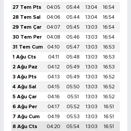
27 Tem Pts
04:05
05:44
13:04
16:54
20:
28 Tem Sal
04:06
05:44
13:04
16:54
20:
29 Tem Çar
04:07
05:45
13:03
16:54
20:
30 Tem Per
04:08
05:46
13:03
16:54
20:
31 Tem Cum
04:10
05:47
13:03
16:53
20:
1 Ağu Cts
04:11
05:48
13:03
16:53
20:
2 Ağu Paz
04:12
05:49
13:03
16:53
20:
3 Ağu Pts
04:13
05:49
13:03
16:52
20:
4 Ağu Sal
04:15
05:50
13:03
16:52
20:
5 Ağu Çar
04:16
05:51
13:03
16:52
20:
6 Ağu Per
04:17
05:52
13:03
16:51
20:
7 Ağu Cum
04:19
05:53
13:03
16:51
20:
8 Ağu Cts
04:20
05:54
13:03
16:51
20: