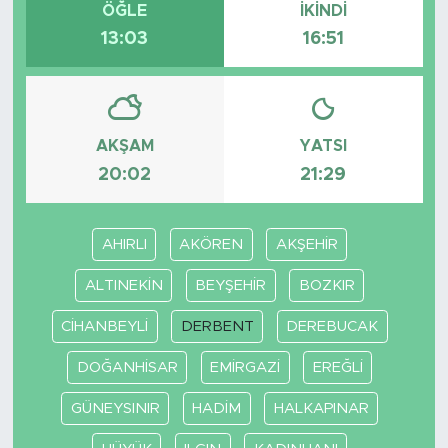
ÖĞLE
İKINDI
13:03
16:51
AKŞAM
YATSI
20:02
21:29
AHIRLI
AKÖREN
AKŞEHİR
ALTINEKİN
BEYŞEHİR
BOZKIR
CİHANBEYLİ
DERBENT
DEREBUCAK
DOĞANHİSAR
EMİRGAZİ
EREĞLİ
GÜNEYSINIR
HADİM
HALKAPINAR