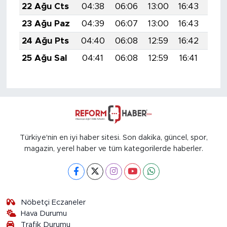
22 Ağu Cts
04:38
06:06
13:00
16:43
19:
23 Ağu Paz
04:39
06:07
13:00
16:43
19:
24 Ağu Pts
04:40
06:08
12:59
16:42
19:
25 Ağu Sal
04:41
06:08
12:59
16:41
19:
Türkiye'nin en iyi haber sitesi. Son dakika, güncel, spor,
magazin, yerel haber ve tüm kategorilerde haberler.
Nöbetçi Eczaneler
Hava Durumu
Trafik Durumu