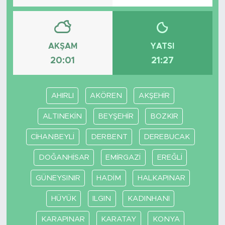
AKŞAM
YATSI
20:01
21:27
AHIRLI
AKÖREN
AKŞEHİR
ALTINEKİN
BEYŞEHİR
BOZKIR
CİHANBEYLİ
DERBENT
DEREBUCAK
DOĞANHİSAR
EMİRGAZİ
EREĞLİ
GÜNEYSINIR
HADİM
HALKAPINAR
HÜYÜK
ILGIN
KADINHANI
KARAPINAR
KARATAY
KONYA