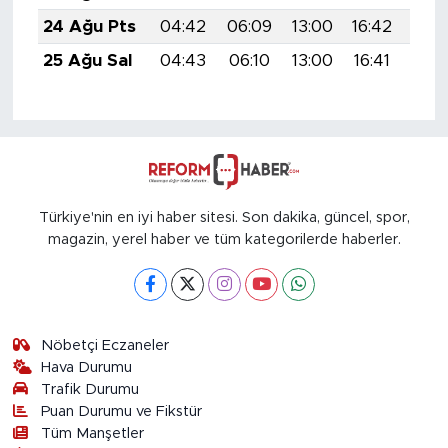
24 Ağu Pts
04:42
06:09
13:00
16:42
19:
25 Ağu Sal
04:43
06:10
13:00
16:41
19:
Türkiye'nin en iyi haber sitesi. Son dakika, güncel, spor,
magazin, yerel haber ve tüm kategorilerde haberler.
Nöbetçi Eczaneler
Hava Durumu
Trafik Durumu
Puan Durumu ve Fikstür
Tüm Manşetler