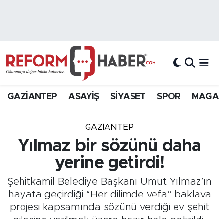
Nöbetçi Eczaneler
Hava Durumu
Trafik Durumu
GAZİANTEP
ASAYİŞ
SİYASET
SPOR
MAGA
Süper Lig Puan Durumu ve Fikstür
GAZIANTEP
Tüm Manşetler
Yılmaz bir sözünü daha
yerine getirdi!
Son Dakika Haberleri
Şehitkamil Belediye Başkanı Umut Yılmaz’ın
Haber Arşivi
hayata geçirdiği “Her dilimde vefa” baklava
projesi kapsamında sözünü verdiği ev şehit