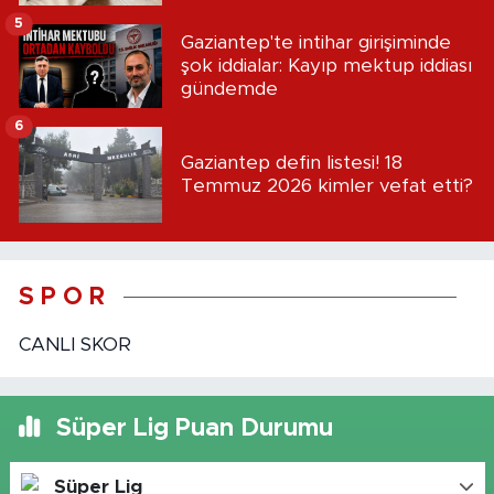
5
Gaziantep'te intihar girişiminde
şok iddialar: Kayıp mektup iddiası
gündemde
6
Gaziantep defin listesi! 18
Temmuz 2026 kimler vefat etti?
S P O R
CANLI SKOR
Süper Lig Puan Durumu
Süper Lig