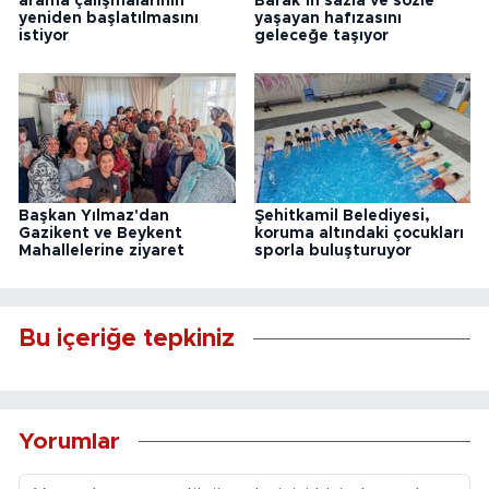
arama çalışmalarının
Barak’ın sazla ve sözle
yeniden başlatılmasını
yaşayan hafızasını
istiyor
geleceğe taşıyor
Başkan Yılmaz'dan
Şehitkamil Belediyesi,
Gazikent ve Beykent
koruma altındaki çocukları
Mahallelerine ziyaret
sporla buluşturuyor
Bu içeriğe tepkiniz
Yorumlar