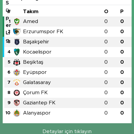
#
Takım
O
P
Amed
0
0
1
Erzurumspor FK
0
0
2
Başakşehir
0
0
3
Kocaelispor
0
0
4
Beşiktaş
0
0
5
Eyüpspor
0
0
6
Galatasaray
0
0
7
Çorum FK
0
0
8
Gaziantep FK
0
0
9
Alanyaspor
0
0
10
Detaylar için tıklayın