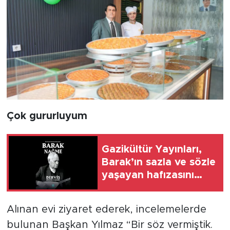
Çok gururluyum
Gazikültür Yayınları,
Barak’ın sazla ve sözle
yaşayan hafızasını
geleceğe taşıyor
Alınan evi ziyaret ederek, incelemelerde
bulunan Başkan Yılmaz “Bir söz vermiştik.