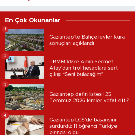
En Çok Okunanlar
1
Gaziantep'te Bahçelievler kura
sonuçları açıklandı
2
TBMM İdare Amiri Sermet
Atay’dan trol hesaplara sert
çıkış: “Seni bulacağım”
3
Gaziantep defin listesi! 25
Temmuz 2026 kimler vefat etti?
4
Gaziantep LGS’de başarısını
sürdürdü: 11 öğrenci Türkiye
birincisi oldu