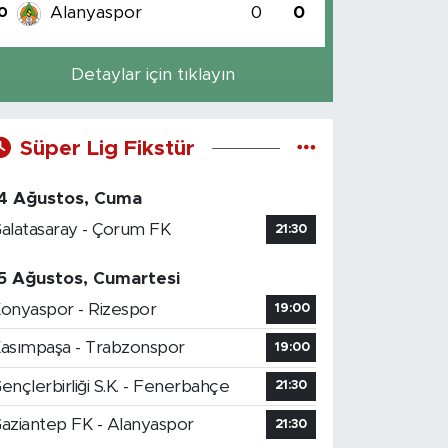
Alanyaspor
0
0
0
Detaylar için tıklayın
Süper Lig Fikstür
4 Ağustos, Cuma
alatasaray - Çorum FK
21:30
5 Ağustos, Cumartesi
onyaspor - Rizespor
19:00
asımpaşa - Trabzonspor
19:00
ençlerbirliği S.K. - Fenerbahçe
21:30
aziantep FK - Alanyaspor
21:30