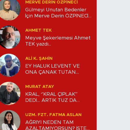
MERVE DERIN ÖZPİNECİ
Gülmeyi Unutan Bedenler
İçin Merve Derin ÖZPİNECİ
yazdı...
AHMET TEK
Meyve Şekerlemesi Ahmet
TEK yazdı...
ALİ K. ŞAHİN
EY HALUK LEVENT VE
ONA ÇANAK TUTAN
AVANELER!!!
MURAT ATAY
KRAL, ‘’KRAL ÇIPLAK’’
DEDİ… ARTIK TUZ DA
KOKMUŞ… Murat ATAY
yazdı...
UZM. FZT. FATMA ASLAN
AĞRIYI NEDEN TAM
AZALTAMIYORSUN? İŞTE