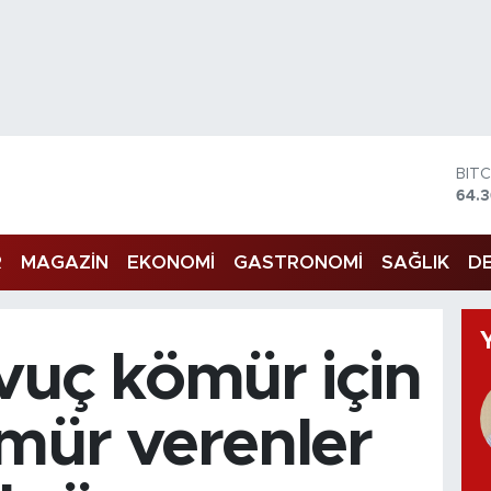
DO
47,
EU
55,
R
MAGAZİN
EKONOMİ
GASTRONOMİ
SAĞLIK
DE
STE
64,
GRA
661
BİS
avuç kömür için
13.8
BIT
64.
ömür verenler