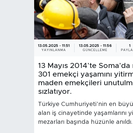
13.05.2025 - 11:51
13.05.2025 - 11:56
1
YAYINLANMA
GÜNCELLEME
PAYLA
13 Mayıs 2014’te Soma’da
301 emekçi yaşamını yitirmi
maden emekçileri unutulmadı
sızlatıyor.
Türkiye Cumhuriyeti’nin en büyük
alan iş cinayetinde yaşamlarını y
mezarları başında hüzünle anıldı.