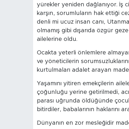
yürekler yeniden dağlanıyor. İş c
karşın, sorumluların hak ettiği ce
denli mi ucuz insan canı, Utanmaz
olmamış gibi dışarıda özgür gezeb
ailelerine oldu.
Ocakta yeterli önlemlere almayar
ve yöneticilerin sorumsuzlukları
kurtulmaları adalet arayan madenc
Yaşamını yitiren emekçilerin ailel
çoğunluğu yerine getirilmedi, acıl
parası uğrunda öldüğünde çocuk o
bitirdiler, babalarının haklarını 
Dünyanın en zor mesleğidir maden