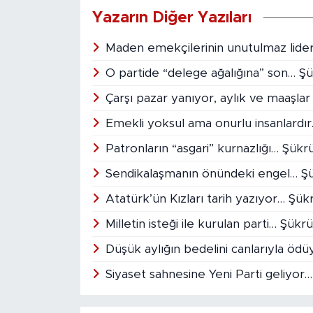
Yazarın Diğer Yazıları
Maden emekçilerinin unutulmaz lide
O partide “delege ağalığına” son… 
Çarşı pazar yanıyor, aylık ve maaşl
Emekli yoksul ama onurlu insanlard
Patronların “asgari” kurnazlığı… Şü
Sendikalaşmanın önündeki engel… Ş
Atatürk’ün Kızları tarih yazıyor… Ş
Milletin isteği ile kurulan parti… Şü
Düşük aylığın bedelini canlarıyla ö
Siyaset sahnesine Yeni Parti geliyo