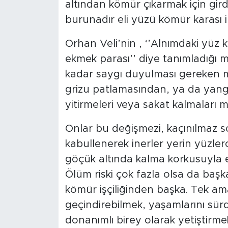
altından kömür çıkarmak için gird
burunadır eli yüzü kömür karası 
Orhan Veli’nin , ‘’Alnımdaki yüz k
ekmek parası’’ diye tanımladığı ma
kadar saygı duyulması gereken me
grizu patlamasından, ya da yang
yitirmeleri veya sakat kalmaları m
Onlar bu değişmezi, kaçınılmaz so
kabullenerek inerler yerin yüzler
göçük altında kalma korkusuyla e
Ölüm riski çok fazla olsa da başk
kömür işçiliğinden başka. Tek am
geçindirebilmek, yaşamlarını sürd
donanımlı birey olarak yetiştirmek