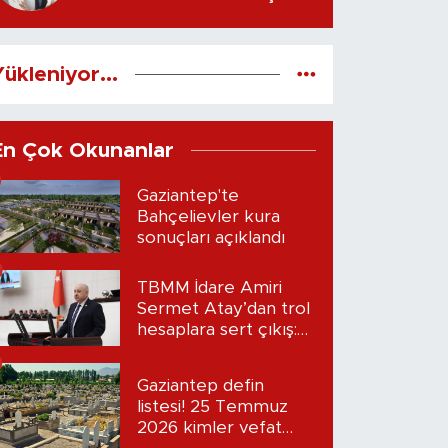
EN ETKİLİ İLK ADIMLAR
Uzm. Fzt. Fatma ASLAN
yazdı...
ükleniyor...
En Çok Okunanlar
Gaziantep'te
Bahçelievler kura
sonuçları açıklandı
TBMM İdare Amiri
Sermet Atay’dan trol
hesaplara sert çıkış:
“Seni bulacağım”
Gaziantep defin
listesi! 25 Temmuz
2026 kimler vefat