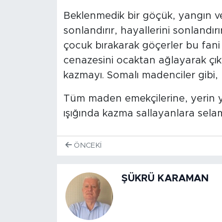
Beklenmedik bir göçük, yangın v
sonlandırır, hayallerini sonlandır
çocuk bırakarak göçerler bu fani 
cenazesini ocaktan ağlayarak çıka
kazmayı. Somalı madenciler gibi, b
Tüm maden emekçilerine, yerin y
ışığında kazma sallayanlara sela
ÖNCEKI
ŞÜKRÜ KARAMAN