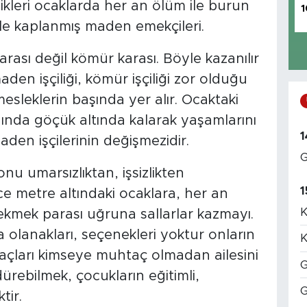
ikleri ocaklarda her an ölüm ile burun
1
ile kaplanmış maden emekçileri.
arası değil kömür karası. Böyle kazanılır
den işçiliği, kömür işçiliği zor olduğu
sleklerin başında yer alır. Ocaktaki
ında göçük altında kalarak yaşamlarını
1
aden işçilerinin değişmezidir.
G
nu umarsızlıktan, işsizlikten
1
ce metre altındaki ocaklara, her an
K
kmek parası uğruna sallarlar kazmayı.
a olanakları, seçenekleri yoktur onların
K
açları kimseye muhtaç olmadan ailesini
G
ürebilmek, çocukların eğitimli,
G
tir.