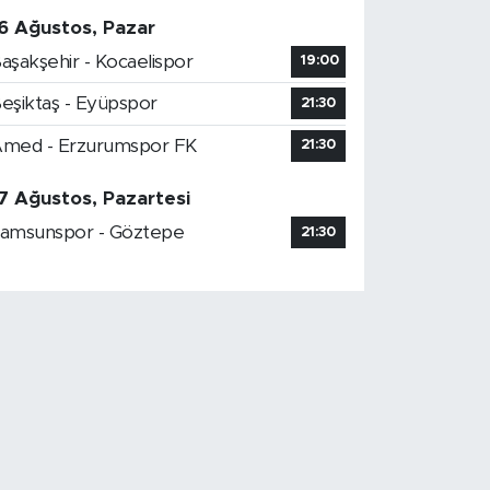
6 Ağustos, Pazar
aşakşehir - Kocaelispor
19:00
eşiktaş - Eyüpspor
21:30
med - Erzurumspor FK
21:30
7 Ağustos, Pazartesi
amsunspor - Göztepe
21:30