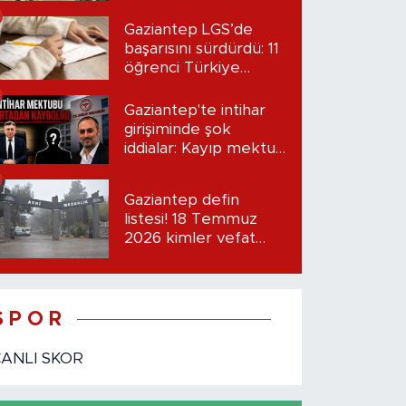
etti?
Gaziantep LGS’de
başarısını sürdürdü: 11
öğrenci Türkiye
birincisi oldu
Gaziantep'te intihar
girişiminde şok
iddialar: Kayıp mektup
iddiası gündemde
Gaziantep defin
listesi! 18 Temmuz
2026 kimler vefat
etti?
S P O R
CANLI SKOR