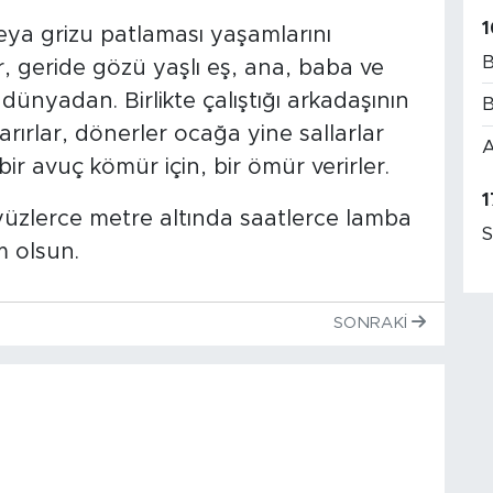
1
eya grizu patlaması yaşamlarını
B
ır, geride gözü yaşlı eş, ana, baba ve
dünyadan. Birlikte çalıştığı arkadaşının
B
rırlar, dönerler ocağa yine sallarlar
A
ir avuç kömür için, bir ömür verirler.
1
üzlerce metre altında saatlerce lamba
S
m olsun.
SONRAKI