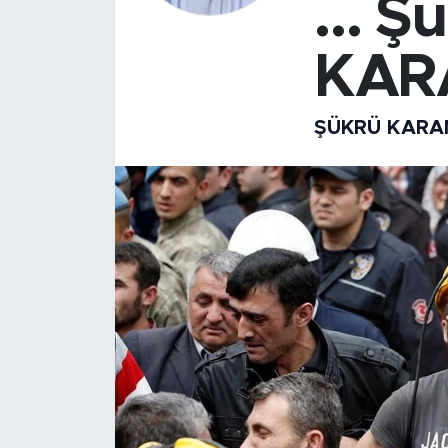
… Şü
KARA
ŞÜKRÜ KAR