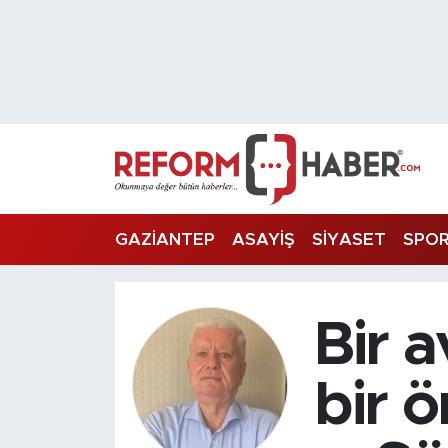
Nöbetçi Eczaneler
Hava Durumu
Trafik Durumu
Süper Lig Puan Durumu ve Fikstür
GAZİANTEP
ASAYİŞ
SİYASET
SPO
Tüm Manşetler
Bir 
Son Dakika Haberleri
Haber Arşivi
bir 