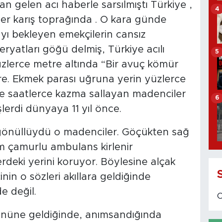
an gelen acı haberle sarsılmıştı Türkiye ,
4
er karış toprağında . O kara günde
yı bekleyen emekçilerin cansız
feryatları göğü delmiş, Türkiye acılı
5
 yüzlerce metre altında “Bir avuç kömür
ere. Ekmek parası uğruna yerin yüzlerce
rde saatlerce kazma sallayan madenciler
6
rdi dünyaya 11 yıl önce.
 gönüllüydü o madenciler. Göçükten sağ
mem çamurlu ambulans kirlenir
rdeki yerini koruyor. Böylesine alçak
nin o sözleri akıllara geldiğinde
 değil.
 önüne geldiğinde, anımsandığında