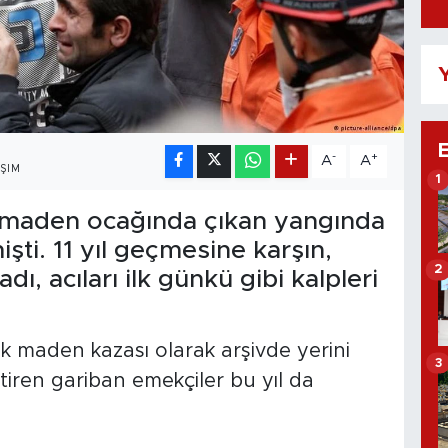
Y
-
+
A
A
ŞIM
1
 maden ocağında çıkan yangında
şti. 11 yıl geçmesine karşın,
2
, acıları ilk günkü gibi kalpleri
 maden kazası olarak arşivde yerini
3
itiren gariban emekçiler bu yıl da