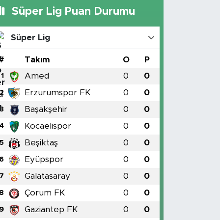
Süper Lig Puan Durumu
Süper Lig
#
Takım
O
P
Amed
0
0
1
Erzurumspor FK
0
0
2
Başakşehir
0
0
3
Kocaelispor
0
0
4
Beşiktaş
0
0
5
Eyüpspor
0
0
6
Galatasaray
0
0
7
Çorum FK
0
0
8
Gaziantep FK
0
0
9