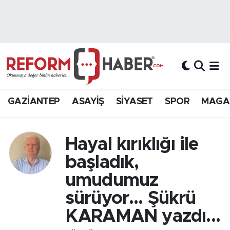
Nöbetçi Eczaneler
Hava Durumu
Trafik Durumu
GAZİANTEP
ASAYİŞ
SİYASET
SPOR
MAGA
Süper Lig Puan Durumu ve Fikstür
Hayal kırıklığı ile
Tüm Manşetler
başladık,
Son Dakika Haberleri
umudumuz
sürüyor… Şükrü
Haber Arşivi
KARAMAN yazdı...