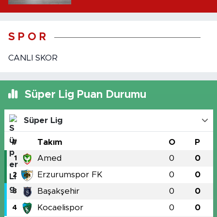
S P O R
CANLI SKOR
Süper Lig Puan Durumu
Süper Lig
#
Takım
O
P
Amed
0
0
1
Erzurumspor FK
0
0
2
Başakşehir
0
0
3
Kocaelispor
0
0
4