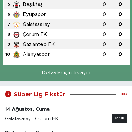
Beşiktaş
0
0
5
Eyüpspor
0
0
6
Galatasaray
0
0
7
Çorum FK
0
0
8
Gaziantep FK
0
0
9
Alanyaspor
0
0
10
Detaylar için tıklayın
Süper Lig Fikstür
14 Ağustos, Cuma
Galatasaray - Çorum FK
21:30