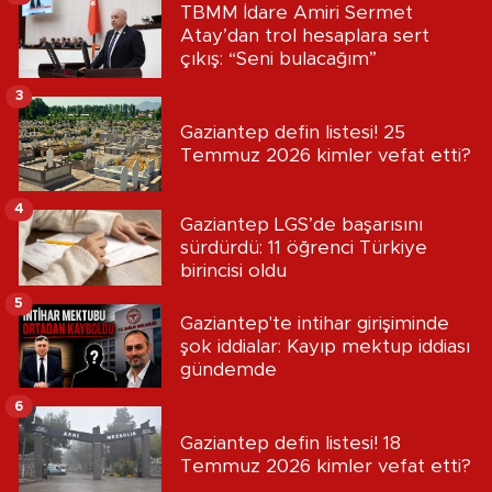
TBMM İdare Amiri Sermet
Atay’dan trol hesaplara sert
çıkış: “Seni bulacağım”
3
Gaziantep defin listesi! 25
Temmuz 2026 kimler vefat etti?
4
Gaziantep LGS’de başarısını
sürdürdü: 11 öğrenci Türkiye
birincisi oldu
5
Gaziantep'te intihar girişiminde
şok iddialar: Kayıp mektup iddiası
gündemde
6
Gaziantep defin listesi! 18
Temmuz 2026 kimler vefat etti?