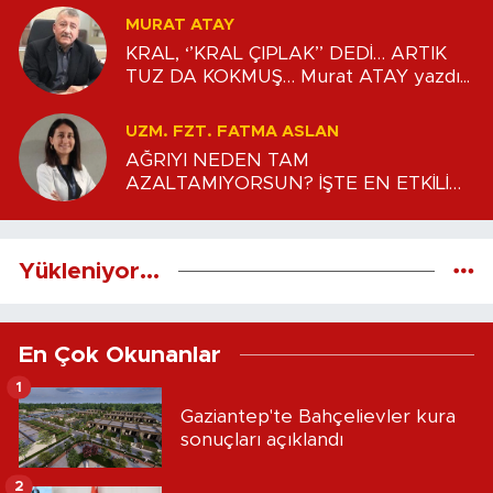
MURAT ATAY
KRAL, ‘’KRAL ÇIPLAK’’ DEDİ… ARTIK
TUZ DA KOKMUŞ… Murat ATAY yazdı...
UZM. FZT. FATMA ASLAN
AĞRIYI NEDEN TAM
AZALTAMIYORSUN? İŞTE EN ETKİLİ
İLK ADIMLAR Uzm. Fzt. Fatma ASLAN
yazdı...
Yükleniyor...
En Çok Okunanlar
1
Gaziantep'te Bahçelievler kura
sonuçları açıklandı
2