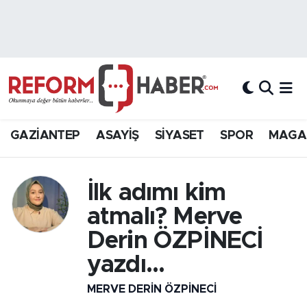
Nöbetçi Eczaneler
Hava Durumu
Trafik Durumu
GAZİANTEP
ASAYİŞ
SİYASET
SPOR
MAGA
Süper Lig Puan Durumu ve Fikstür
İlk adımı kim
Tüm Manşetler
atmalı? Merve
Son Dakika Haberleri
Derin ÖZPİNECİ
yazdı...
Haber Arşivi
MERVE DERIN ÖZPİNECİ