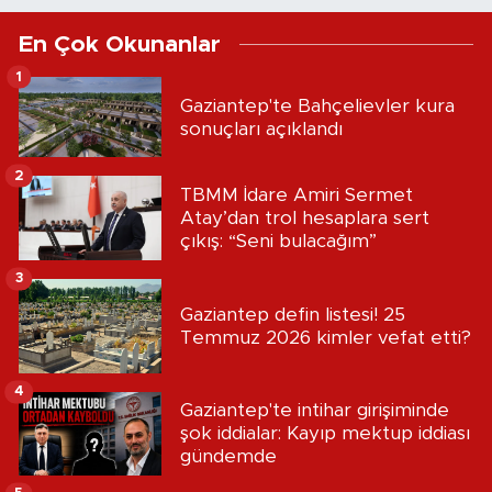
En Çok Okunanlar
1
Gaziantep'te Bahçelievler kura
sonuçları açıklandı
2
TBMM İdare Amiri Sermet
Atay’dan trol hesaplara sert
çıkış: “Seni bulacağım”
3
Gaziantep defin listesi! 25
Temmuz 2026 kimler vefat etti?
4
Gaziantep'te intihar girişiminde
şok iddialar: Kayıp mektup iddiası
gündemde