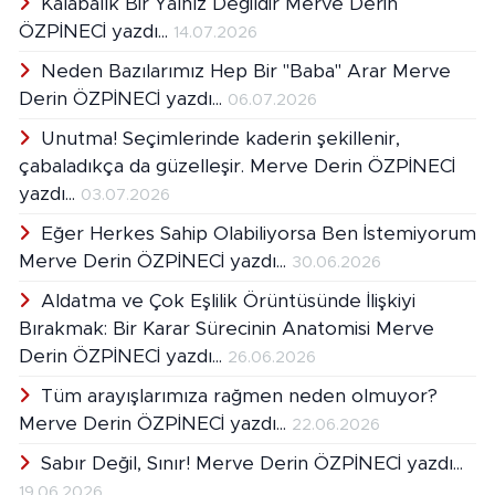
Kalabalık Bir Yalnız Değildir Merve Derin
zamanda, toplum temelli ruh sağlığı bilincini
ÖZPİNECİ yazdı...
14.07.2026
yaygınlaştırmayı amaçlayan yazılı, görsel ve
dijital içerikler üretmektedir. Disiplinlerarası
Neden Bazılarımız Hep Bir "Baba" Arar Merve
yaklaşımı, kültürel duyarlılığı ve bilimsel
Derin ÖZPİNECİ yazdı...
06.07.2026
temelli bakış açısıyla bireylerin içsel
kaynaklarını keşfetmelerine alan açar.
Unutma! Seçimlerinde kaderin şekillenir,
Mesleki çalışmalarında etik ilkelere bağlılık
çabaladıkça da güzelleşir. Merve Derin ÖZPİNECİ
ve sürdürülebilir değişimi destekleyen bir
yazdı...
03.07.2026
yaklaşımı esas alır.
Eğer Herkes Sahip Olabiliyorsa Ben İstemiyorum
Merve Derin ÖZPİNECİ yazdı...
30.06.2026
Aldatma ve Çok Eşlilik Örüntüsünde İlişkiyi
Bırakmak: Bir Karar Sürecinin Anatomisi Merve
Derin ÖZPİNECİ yazdı...
26.06.2026
Tüm arayışlarımıza rağmen neden olmuyor?
Merve Derin ÖZPİNECİ yazdı...
22.06.2026
Sabır Değil, Sınır! Merve Derin ÖZPİNECİ yazdı...
19.06.2026