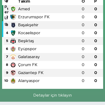
#
Takım
O
P
Amed
0
0
1
Erzurumspor FK
0
0
2
Başakşehir
0
0
3
Kocaelispor
0
0
4
Beşiktaş
0
0
5
Eyüpspor
0
0
6
Galatasaray
0
0
7
Çorum FK
0
0
8
Gaziantep FK
0
0
9
Alanyaspor
0
0
10
Detaylar için tıklayın