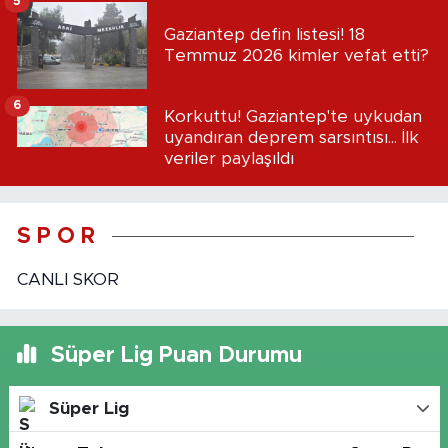
5
Gaziantep defin listesi! 18
Temmuz 2026 kimler vefat etti?
6
Korkuttu! Gaziantep'te uykudan
uyandıran deprem sarsıntısı... İlk
veriler paylaşıldı
S P O R
CANLI SKOR
Süper Lig Puan Durumu
Süper Lig