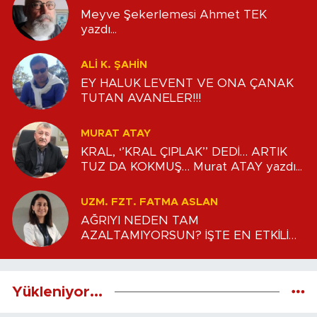
Meyve Şekerlemesi Ahmet TEK
yazdı...
ALİ K. ŞAHİN
EY HALUK LEVENT VE ONA ÇANAK
TUTAN AVANELER!!!
MURAT ATAY
KRAL, ‘’KRAL ÇIPLAK’’ DEDİ… ARTIK
TUZ DA KOKMUŞ… Murat ATAY yazdı...
UZM. FZT. FATMA ASLAN
AĞRIYI NEDEN TAM
AZALTAMIYORSUN? İŞTE EN ETKİLİ
İLK ADIMLAR Uzm. Fzt. Fatma ASLAN
yazdı...
Yükleniyor...