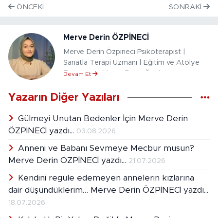
ÖNCEKI
SONRAKI
Merve Derin ÖZPİNECİ
Merve Derin Özpineci Psikoterapist |
Sanatla Terapi Uzmanı | Eğitim ve Atölye
Tasarımcısı Merve Derin Özpineci,
Devam Et
psikoterapi ve sanat temelli psikososyal
destek alanında uzmanlaşmış bir uzmandır.
Yazarın Diğer Yazıları
Bireysel ve grup terapilerinde, özellikle
ergenler ve yetişkinlerle çalışarak duygusal
Gülmeyi Unutan Bedenler İçin Merve Derin
dayanıklılık, sınır koyma becerileri, travma
ÖZPİNECİ yazdı...
03.08.2026
sonrası iyileşme ve kendilik inşası üzerine
Anneni ve Babanı Sevmeye Mecbur musun?
derinlemesine süreçler yürütmektedir.
Sanatla terapi alanındaki akademik bilgilerini
Merve Derin ÖZPİNECİ yazdı...
21.07.2026
sahadaki deneyimiyle harmanlayarak,
Kendini regüle edemeyen annelerin kızlarına
yaratıcı, kapsayıcı ve dönüştürücü atölye
dair düşündüklerim… Merve Derin ÖZPİNECİ yazdı...
çalışmaları tasarlamakta; zorlayıcı yaşam
deneyimlerine sanatsal ifade yoluyla
18.07.2026
yaklaşan terapötik alanlar kurmaktadır. Aynı